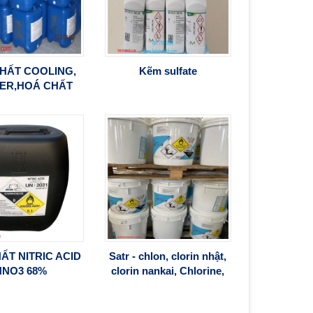
HẤT COOLING,
Kẽm sulfate
LER,HOÁ CHẤT
NG CÁU CẶN
ẤT NITRIC ACID
Satr - chlon, clorin nhật,
HNO3 68%
clorin nankai, Chlorine,
Clorin, Calcium
hypochlorite, Chlorine