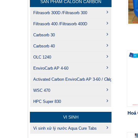
SẢN PHẨM CALGON CARBON
Filtrasorb 300D /Filtrasorb 300
Filtrasorb 400 /Filtrasorb 400D
Carbsorb 30
Carbsorb 40
OLC 1240
EnviroCarb AP 4-60
Activated Carbon EnviroCarb AP 3-60 / Calgon Carbon
WSC 470
HPC Super 830
Hoá 
VI SINH
Vi sinh xử lý nước Aqua Cure Tabs