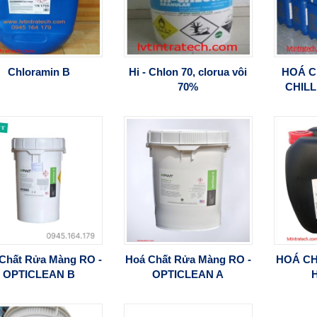
Chloramin B
Hi - Chlon 70, clorua vôi
HOÁ C
70%
CHIL
CHỐ
Chất Rửa Màng RO -
Hoá Chất Rửa Màng RO -
HOÁ CH
OPTICLEAN B
OPTICLEAN A