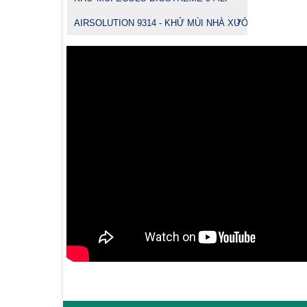
AIRSOLUTION 9314 - KHỬ MÙI NHÀ XƯỞNG