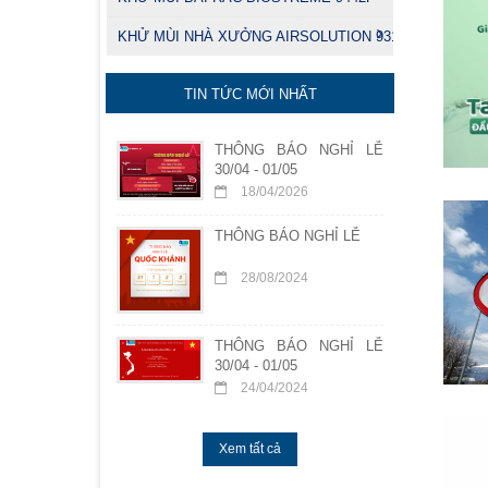
KHỬ MÙI NHÀ XƯỞNG AIRSOLUTION 9314
TIN TỨC MỚI NHẤT
THÔNG BÁO NGHỈ LỄ
30/04 - 01/05
18/04/2026
THÔNG BÁO NGHỈ LỄ
28/08/2024
THÔNG BÁO NGHỈ LỄ
30/04 - 01/05
24/04/2024
Xem tất cả