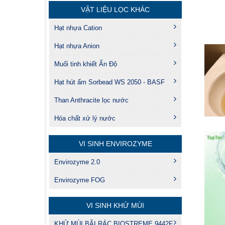
VẬT LIỆU LỌC KHÁC
Hạt nhựa Cation
Hạt nhựa Anion
Muối tinh khiết Ấn Độ
Hạt hút ẩm Sorbead WS 2050 - BASF
Than Anthracite lọc nước
Hóa chất xử lý nước
VI SINH ENVIROZYME
Envirozyme 2.0
Envirozyme FOG
VI SINH KHỬ MÙI
KHỬ MÙI BÃI RÁC BIOSTREME 9442F