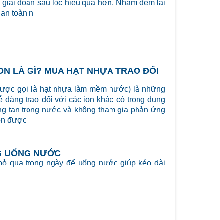
c giai đoạn sau lọc hiệu quả hơn. Nhằm đem lại
 an toàn n
ON LÀ GÌ? MUA HẠT NHỰA TRAO ĐỔI
 được gọi là hạt nhựa làm mềm nước) là những
 dàng trao đổi với các ion khác có trong dung
ng tan trong nước và không tham gia phản ứng
ion được
NG UỐNG NƯỚC
bỏ qua trong ngày để uống nước giúp kéo dài