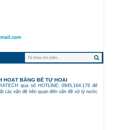
H HOẠT BẰNG BỂ TỰ HOẠI
TRATECH qua số HOTLINE: 0945.164.179 để
hất các vấn đề liên quan đến vấn đề xử lý nước