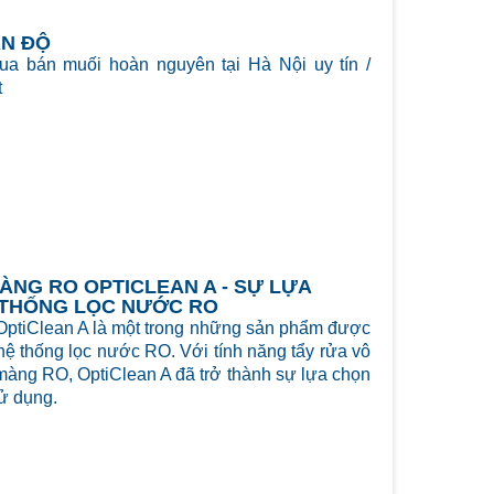
ẤN ĐỘ
 bán muối hoàn nguyên tại Hà Nội uy tín /
t
ÀNG RO OPTICLEAN A - SỰ LỰA
 THỐNG LỌC NƯỚC RO
ptiClean A là một trong những sản phẩm được
hệ thống lọc nước RO. Với tính năng tẩy rửa vô
màng RO, OptiClean A đã trở thành sự lựa chọn
ử dụng.