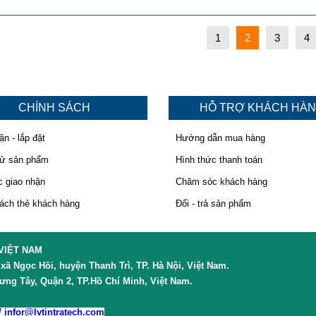
1
2
3
4
CHÍNH SÁCH
HỖ TRỢ KHÁCH HÀ
ận - lắp đặt
Hướng dẫn mua hàng
hử sản phẩm
Hình thức thanh toán
 giao nhận
Chăm sóc khách hàng
ách thẻ khách hàng
Đổi - trả sản phẩm
VIỆT NAM
ã Ngọc Hồi, huyện Thanh Trì, TP. Hà Nội, Việt Nam.
ng Tây, Quận 2, TP.Hồ Chí Minh, Việt Nam.
/ infor@lvtintratech.com