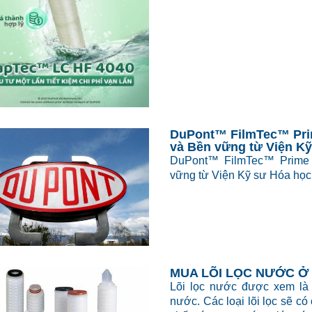
DuPont™ FilmTec™ Pri
và Bền vững từ Viện K
DuPont™ FilmTec™ Prime 
vững từ Viện Kỹ sư Hóa họ
MUA LÕI LỌC NƯỚC Ở 
Lõi lọc nước được xem là 
nước. Các loại lõi lọc sẽ c