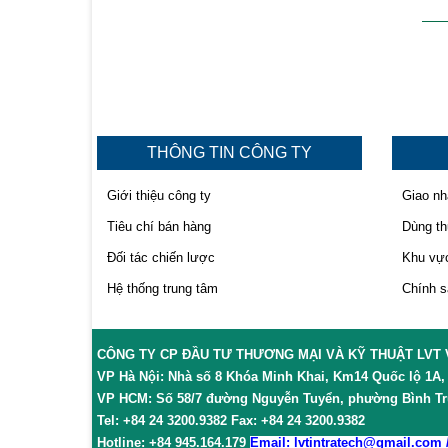
THÔNG TIN CÔNG TY
Giới thiệu công ty
Giao nh
Tiêu chí bán hàng
Dùng t
Đối tác chiến lược
Khu vực
Hệ thống trung tâm
Chính s
CÔNG TY CP ĐẦU TƯ THƯƠNG MẠI VÀ KỸ THUẬT LVT 
VP Hà Nội: Nhà số 8 Khóa Minh Khai, Km14 Quốc lộ 1A, x
VP HCM: Số 58/7 đường Nguyễn Tuyển, phường Bình Trư
Tel: +84 24 3200.9382 Fax: +84 24 3200.9382
Hotline: +84 945.164.179
Email: lvtintratech@gmail.com 