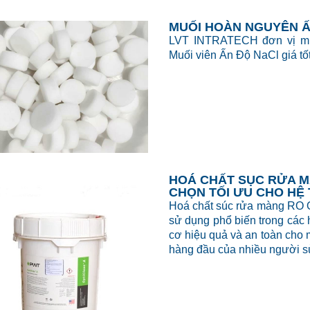
MUỐI HOÀN NGUYÊN 
LVT INTRATECH đơn vị mua
Muối viên Ấn Độ NaCl giá tố
HOÁ CHẤT SỤC RỬA M
CHỌN TỐI ƯU CHO HỆ
Hoá chất súc rửa màng RO O
sử dụng phổ biến trong các 
cơ hiệu quả và an toàn cho 
hàng đầu của nhiều người s