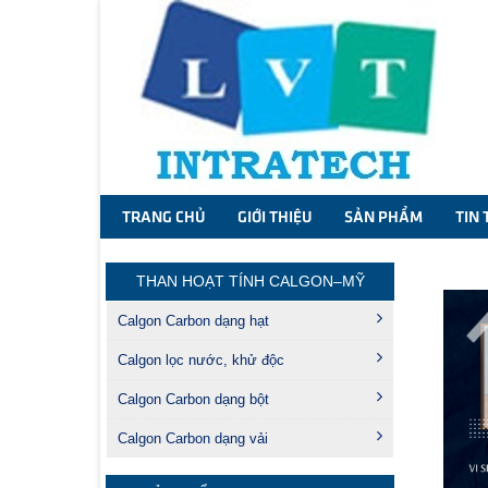
TRANG CHỦ
GIỚI THIỆU
SẢN PHẨM
TIN 
THAN HOẠT TÍNH CALGON–MỸ
Calgon Carbon dạng hạt
Calgon lọc nước, khử độc
Calgon Carbon dạng bột
Calgon Carbon dạng vải