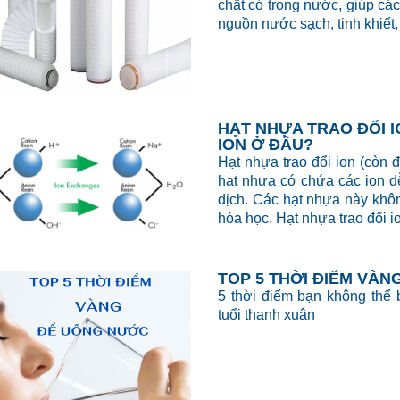
chất có trong nước, giúp cá
nguồn nước sạch, tinh khiết,
HẠT NHỰA TRAO ĐỔI I
ION Ở ĐÂU?
Hạt nhựa trao đổi ion (còn
hạt nhựa có chứa các ion dễ
dịch. Các hạt nhựa này khô
hóa học. Hạt nhựa trao đổi 
TOP 5 THỜI ĐIỂM VÀ
5 thời điểm bạn không thể 
tuổi thanh xuân