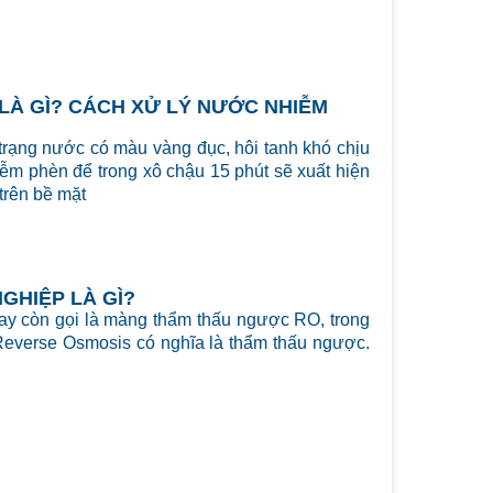
LÀ GÌ? CÁCH XỬ LÝ NƯỚC NHIỄM
trạng nước có màu vàng đục, hôi tanh khó chịu
ễm phèn để trong xô chậu 15 phút sẽ xuất hiện
trên bề mặt
GHIỆP LÀ GÌ?
y còn gọi là màng thẩm thấu ngược RO, trong
 Reverse Osmosis có nghĩa là thẩm thấu ngược.