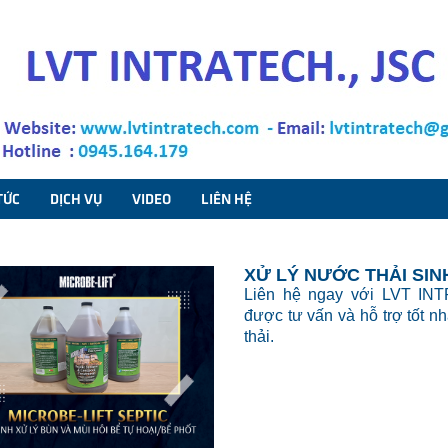
TỨC
DỊCH VỤ
VIDEO
LIÊN HỆ
XỬ LÝ NƯỚC THẢI SIN
Liên hệ ngay với LVT IN
được tư vấn và hỗ trợ tốt n
thải.